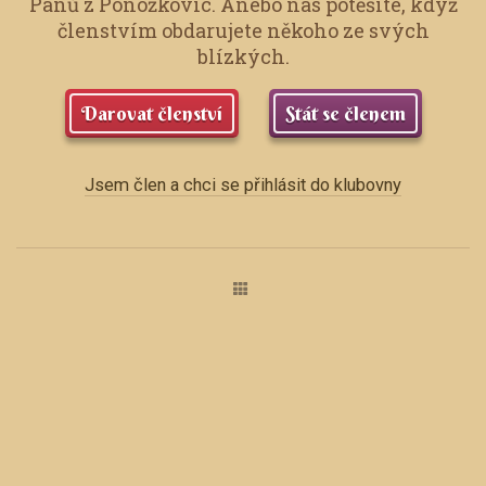
Pánů z Ponožkovic.
Anebo nás potěšíte, když
členstvím obdarujete někoho ze svých
blízkých.
Darovat členství
Stát se členem
Jsem člen a chci se přihlásit do klubovny