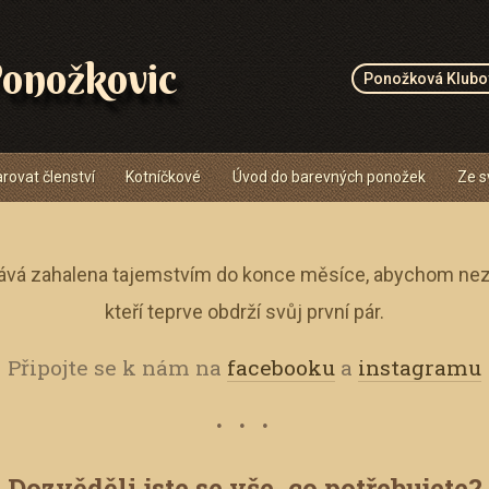
onožkovic
Ponožková Klubo
rovat členství
Kotníčkové
Úvod do barevných ponožek
Ze s
ává zahalena tajemstvím do konce měsíce, abychom nezk
kteří teprve obdrží svůj první pár.
Připojte se k nám na
facebooku
a
instagramu
Dozvěděli jste se vše, co potřebujete?