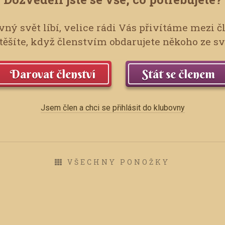
ný svět líbí, velice rádi Vás přivítáme mezi č
ěšíte, když členstvím obdarujete někoho ze s
Darovat členství
Stát se členem
Jsem člen a chci se přihlásit do klubovny
VŠECHNY PONOŽKY