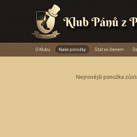
Klub Pánů z P
Navigace
O Klubu
Naše ponožky
Stát se členem
Da
Nejnovější ponožka zůst