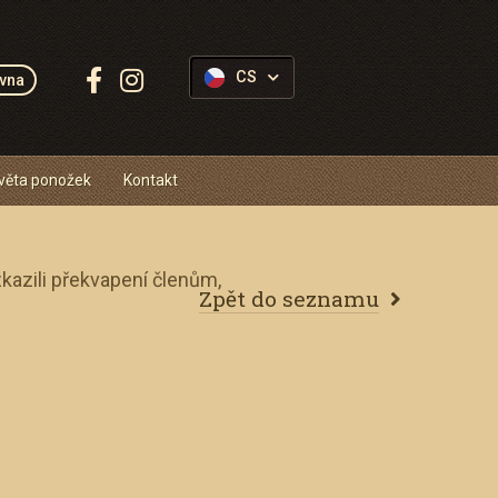
Sledujte
CS
vna
Ponožkovice:
věta ponožek
Kontakt
azili překvapení členům,
Zpět do seznamu