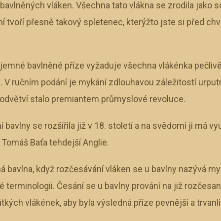
bavlněných vláken. Všechna tato vlákna se zrodila jako 
ní tvoří přesně takový spletenec, kterýžto jste si před ch
 jemné bavlněné příze vyžaduje všechna vlákénka pečlivě
 V ručním podání je mykání zdlouhavou záležitostí urputně
 odvětví stalo premiantem průmyslové revoluce.
avlny se rozšířila již v 18. století a na svědomí ji má v
 Tomáš Baťa tehdejší Anglie.
ná bavlna, když rozčesávání vláken se u bavlny nazývá myk
 terminologii. Česání se u bavlny prování na již rozčesa
rátkých vlákének, aby byla výsledná příze pevnější a trvanli