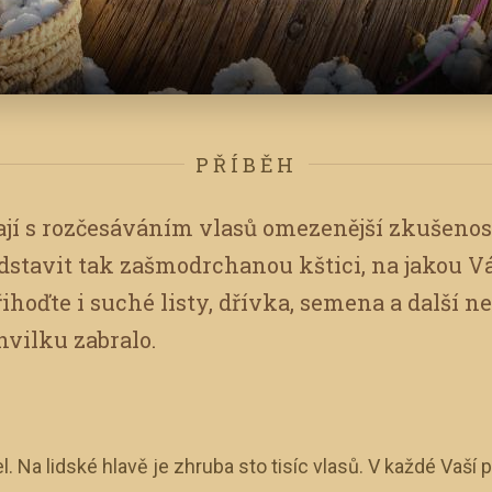
PŘÍBĚH
jí s rozčesáváním vlasů omezenější zkušenos
edstavit tak zašmodrchanou kštici, na jakou V
řihoďte i suché listy, dřívka, semena a další 
chvilku zabralo.
el. Na lidské hlavě je zhruba sto tisíc vlasů. V každé Vaš