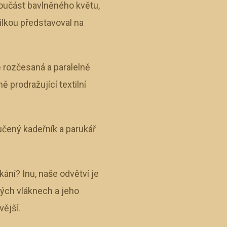
součást bavlněného květu,
vilkou představoval na
 rozčesaná a paralelně
 prodražující textilní
yučený kadeřník a parukář
ání? Inu, naše odvětví je
ných vláknech a jeho
vější.