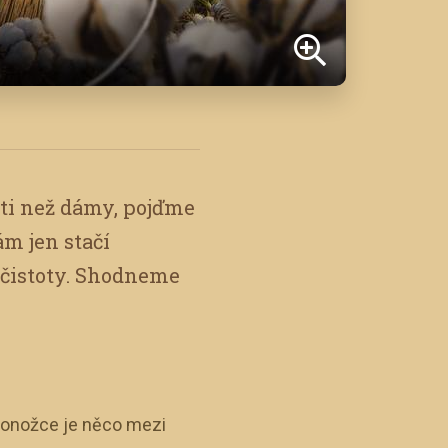
ti než dámy, pojďme
ám jen stačí
nečistoty. Shodneme
í ponožce je něco mezi