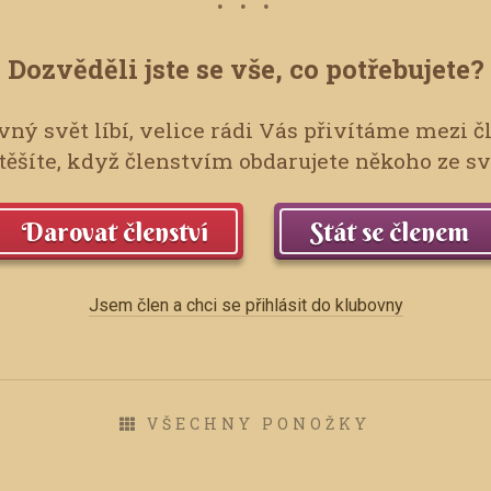
Dozvěděli jste se vše, co potřebujete?
ný svět líbí, velice rádi Vás přivítáme mezi č
ěšíte, když členstvím obdarujete někoho ze s
Darovat členství
Stát se členem
Jsem člen a chci se přihlásit do klubovny
VŠECHNY PONOŽKY