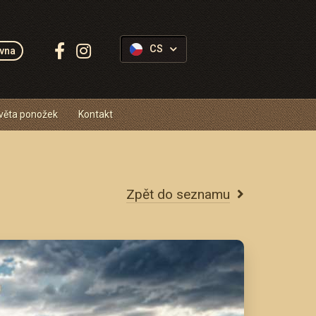
Sledujte
CS
vna
Ponožkovice:
věta ponožek
Kontakt
Zpět do seznamu