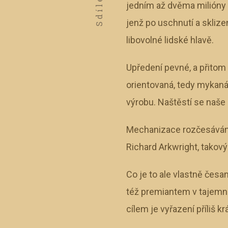
Sdílet
jedním až dvěma milióny 
jenž po uschnutí a sklize
libovolné lidské hlavě.
Upředení pevné, a přitom
orientovaná, tedy mykaná.
výrobu. Naštěstí se naše
Mechanizace rozčesávání b
Richard Arkwright, takový
Co je to ale vlastně česa
též premiantem v tajemné
cílem je vyřazení příliš k