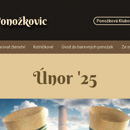
onožkovic
Ponožková Klubo
rovat členství
Kotníčkové
Úvod do barevných ponožek
Ze s
Únor '25