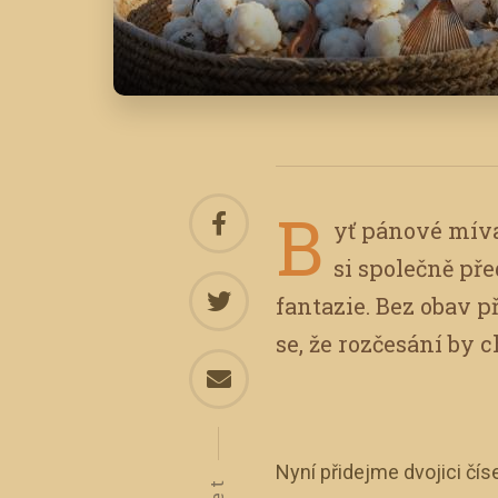
B
yť pánové míva
si společně př
fantazie. Bez obav p
se, že rozčesání by 
Nyní přidejme dvojici čís