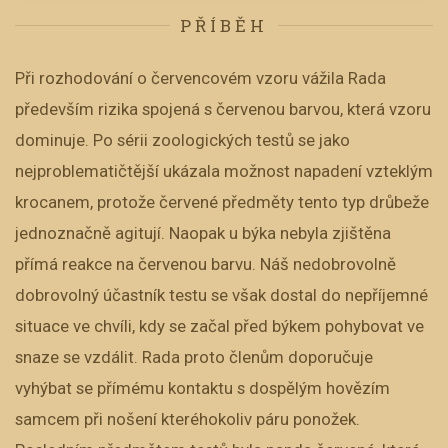
PŘÍBĚH
Při rozhodování o červencovém vzoru vážila Rada
především rizika spojená s červenou barvou, která vzoru
dominuje. Po sérii zoologických testů se jako
nejproblematičtější ukázala možnost napadení vzteklým
krocanem, protože červené předměty tento typ drůbeže
jednoznačně agitují. Naopak u býka nebyla zjištěna
přímá reakce na červenou barvu. Náš nedobrovolně
dobrovolný účastník testu se však dostal do nepříjemné
situace ve chvíli, kdy se začal před býkem pohybovat ve
snaze se vzdálit. Rada proto členům doporučuje
vyhýbat se přímému kontaktu s dospělým hovězím
samcem při nošení kteréhokoliv páru ponožek.