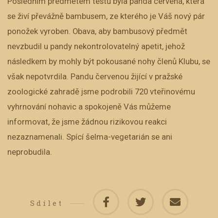
Posledním předmětem testů byla panda červená, která
se živí převážně bambusem, ze kterého je Váš nový pár
ponožek vyroben. Obava, aby bambusový předmět
nevzbudil u pandy nekontrolovatelný apetit, jehož
následkem by mohly být pokousané nohy členů Klubu, se
však nepotvrdila. Pandu červenou žijící v pražské
zoologické zahradě jsme podrobili 720 vteřinovému
vyhrnování nohavic a spokojeně Vás můžeme
informovat, že jsme žádnou rizikovou reakci
nezaznamenali. Spící šelma-vegetarián se ani
neprobudila.
Sdílet