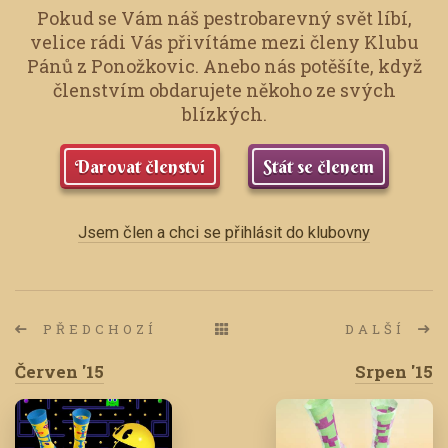
Pokud se Vám náš pestrobarevný svět líbí,
velice rádi Vás přivítáme mezi členy Klubu
Pánů z Ponožkovic.
Anebo nás potěšíte, když
členstvím obdarujete někoho ze svých
blízkých.
Darovat členství
Stát se členem
Jsem člen a chci se přihlásit do klubovny
PŘEDCHOZÍ
DALŠÍ
Červen '15
Srpen '15