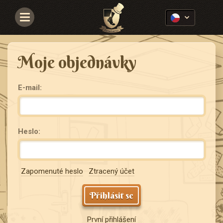
Navigace
Moje objednávky
E-mail:
Heslo:
Zapomenuté heslo
Ztracený účet
Přihlásit se
První přihlášení