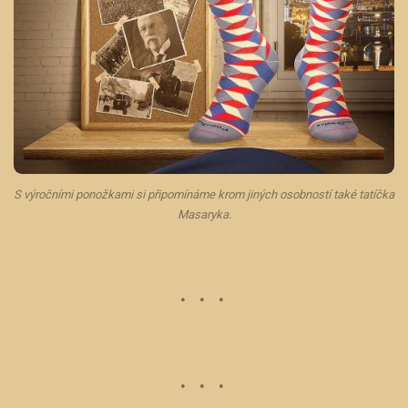
S výročními ponožkami si připomínáme krom jiných osobností také tatíčka
Masaryka.