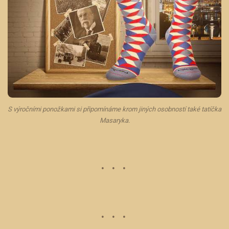
S výročními ponožkami si připomínáme krom jiných osobností také tatíčka
Masaryka.