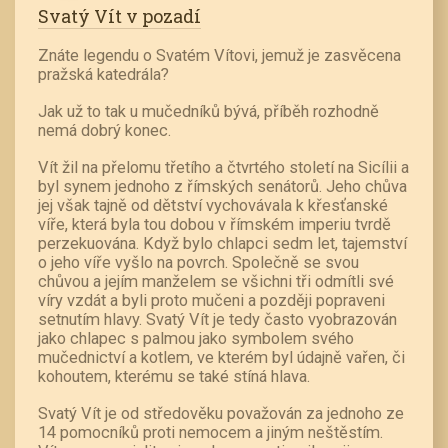
Svatý Vít v pozadí
Znáte legendu o Svatém Vítovi, jemuž je zasvěcena
pražská katedrála?
Jak už to tak u mučedníků bývá, příběh rozhodně
nemá dobrý konec.
Vít žil na přelomu třetího a čtvrtého století na Sicílii a
byl synem jednoho z římských senátorů. Jeho chůva
jej však tajně od dětství vychovávala k křesťanské
víře, která byla tou dobou v římském imperiu tvrdě
perzekuována. Když bylo chlapci sedm let, tajemství
o jeho víře vyšlo na povrch. Společně se svou
chůvou a jejím manželem se všichni tři odmítli své
víry vzdát a byli proto mučeni a později popraveni
setnutím hlavy. Svatý Vít je tedy často vyobrazován
jako chlapec s palmou jako symbolem svého
mučednictví a kotlem, ve kterém byl údajně vařen, či
kohoutem, kterému se také stíná hlava.
Svatý Vít je od středověku považován za jednoho ze
14 pomocníků proti nemocem a jiným neštěstím.