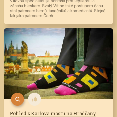
Vítovou specialitou je ochrana proti epilepsii a
zásahu bleskem. Svatý Vít se také postupem času
stal patronem herců, tanečníků a komediantů. Stejně
tak jako patronem Čech.
Pohled z Karlova mostu na Hradčany