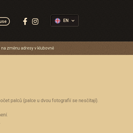
Follow
EN
use
us:
 na změnu adresy v klubovně
čet palců (palce u dvou fotografií se nesčítají).
mení.
.