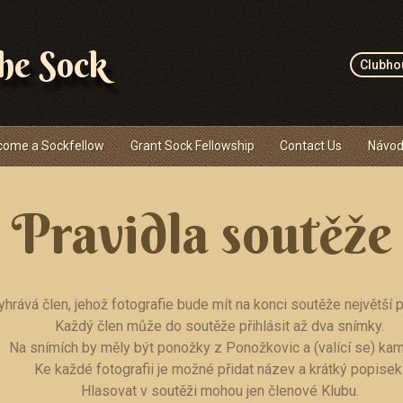
the Sock
Clubho
come a Sockfellow
Grant Sock Fellowship
Contact Us
Návod
Pravidla soutěže
yhrává člen, jehož fotografie bude mít na konci soutěže největší po
Každý člen může do soutěže přihlásit až dva snímky.
Na snímích by měly být ponožky z Ponožkovic a (valící se) ka
Ke každé fotografii je možné přidat název a krátký popisek
Hlasovat v soutěži mohou jen členové Klubu.