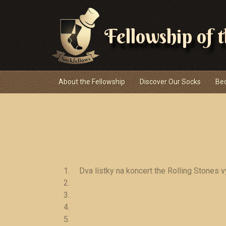
Fellowship of 
Navigace
About the Fellowship
Discover Our Socks
Be
Dva lístky na koncert the Rolling Stones v