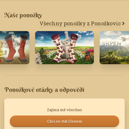
Naše ponožky
Všechny ponožky z Ponožkovic
18
Květen '19
Srpen '17
Ponožkové otázky a odpovědi
Zajímá mě všechno
Chci se stát členem