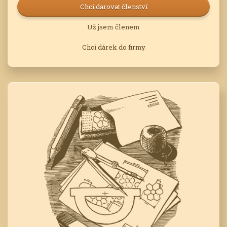
Chci darovat členství
Už jsem členem
Chci dárek do firmy