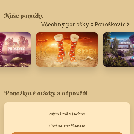
Naše ponožky
Všechny ponožky z Ponožkovic
20
Srpen '20
Březen '20
Ponožkové otázky a odpovědi
Zajímá mě všechno
Chci se stát členem