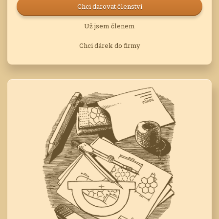
Chci darovat členství
Už jsem členem
Chci dárek do firmy