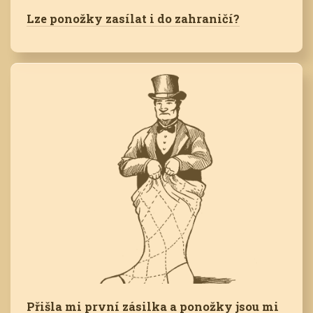
Lze ponožky zasílat i do zahraničí?
Přišla mi první zásilka a ponožky jsou mi