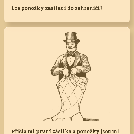
Lze ponožky zasílat i do zahraničí?
Přišla mi první zásilka a ponožky jsou mi