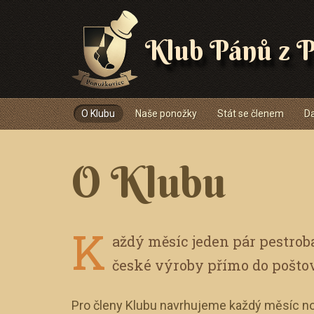
Klub Pánů z P
Navigace
O Klubu
Naše ponožky
Stát se členem
Da
O Klubu
K
aždý měsíc jeden pár pestro
české výroby přímo do pošto
Pro členy Klubu navrhujeme každý měsíc no