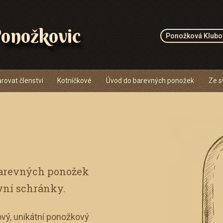
onožkovic
Ponožková Klubo
rovat členství
Kotníčkové
Úvod do barevných ponožek
Ze s
barevných ponožek
vní schránky.
vý, unikátní ponožkový