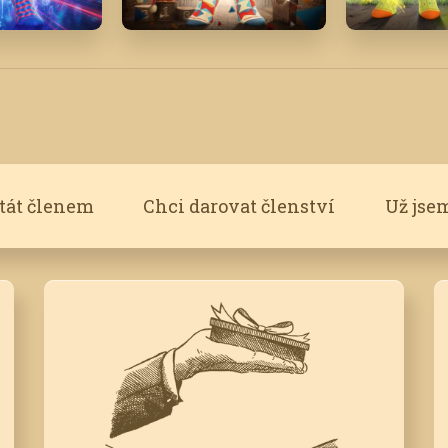
'24
Září '21
Březen '17
stát členem
Chci darovat členství
Už jse