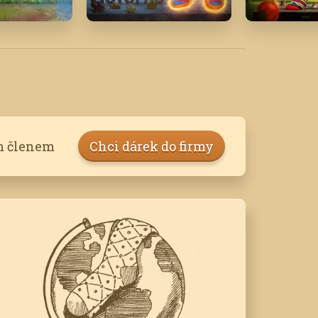
Listopad '16
Červen '2
m členem
Chci dárek do firmy