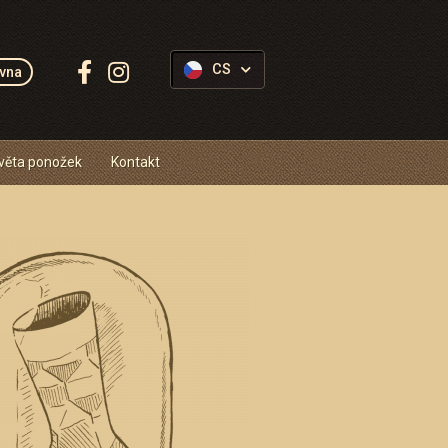
Sledujte
CS
vna
Ponožkovice:
věta ponožek
Kontakt