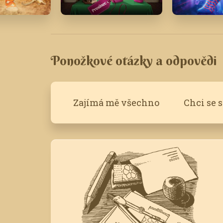
Prosinec '18
Červenec 
Ponožkové otázky a odpovědi
Zajímá mě všechno
Chci se 