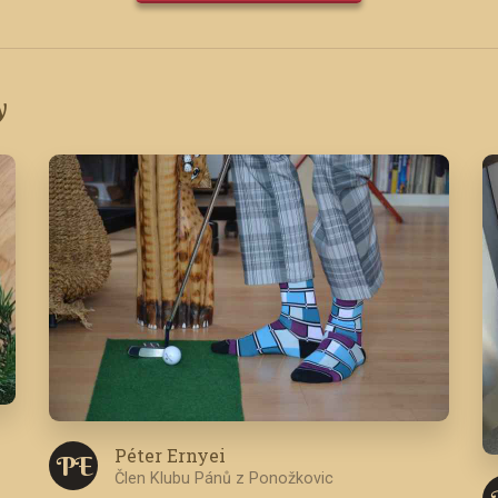
y
Péter Ernyei
P E
Člen Klubu Pánů z Ponožkovic