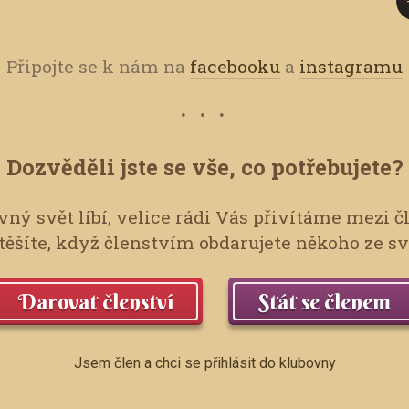
Připojte se k nám na
facebooku
a
instagramu
Dozvěděli jste se vše, co potřebujete?
ný svět líbí, velice rádi Vás přivítáme mezi č
ěšíte, když členstvím obdarujete někoho ze s
Darovat členství
Stát se členem
Jsem člen a chci se přihlásit do klubovny