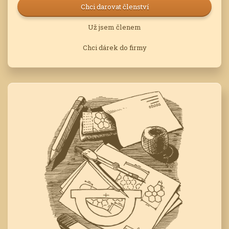
Chci darovat členství
Už jsem členem
Chci dárek do firmy