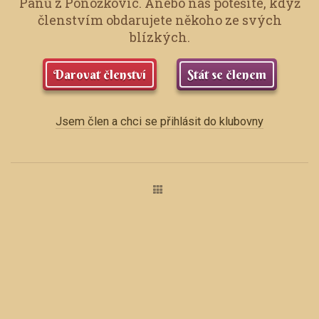
Pánů z Ponožkovic.
Anebo nás potěšíte, když
členstvím obdarujete někoho ze svých
blízkých.
Darovat členství
Stát se členem
Jsem člen a chci se přihlásit do klubovny