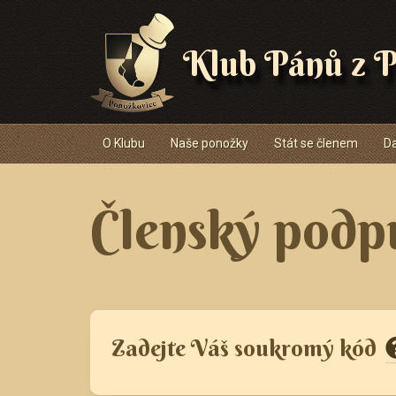
Klub Pánů z P
Navigace
O Klubu
Naše ponožky
Stát se členem
Da
Členský podp
Zadejte Váš soukromý kód