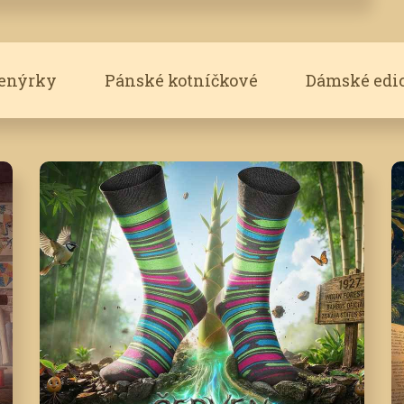
renýrky
Pánské kotníčkové
Dámské edi