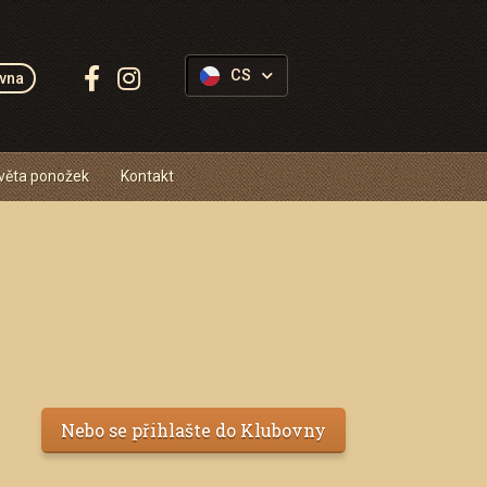
Sledujte
CS
vna
Ponožkovice:
věta ponožek
Kontakt
Nebo se přihlašte do Klubovny