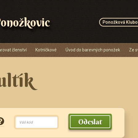
onožkovic
Ponožková Klubo
rovat členství
Kotníčkové
Úvod do barevných ponožek
Ze s
ultík
Odeslat