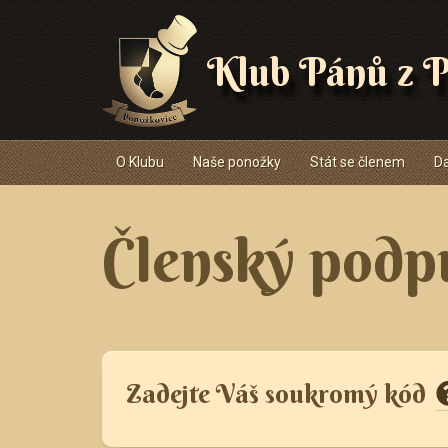
Klub Pánů z P
Navigace
O Klubu
Naše ponožky
Stát se členem
Da
Členský podp
Zadejte Váš soukromý kód