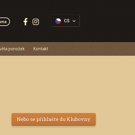
Sledujte
CS
vna
Ponožkovice:
věta ponožek
Kontakt
Nebo se přihlašte do Klubovny