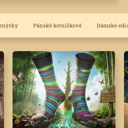
renýrky
Pánské kotníčkové
Dámské edi