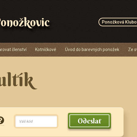
onožkovic
Ponožková Klubo
rovat členství
Kotníčkové
Úvod do barevných ponožek
Ze s
ultík
Odeslat